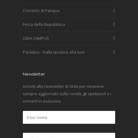
Concerto di Pasqua
Festa della Repubblica
OIDA CAMPUS
Paradiso - Dalle tenebre alla luce
Newsletter
Iscriviti alla newsletter di Oida per rimanere
sempre aggiornato sulle novità, gli spettacoli e i
concerti in esclusiva.