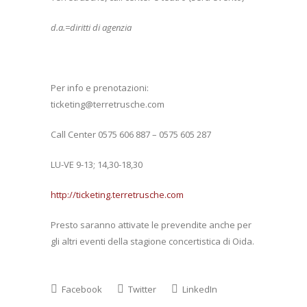
d.a.=diritti di agenzia
Per info e prenotazioni:
ticketing@terretrusche.com
Call Center 0575 606 887 – 0575 605 287
LU-VE 9-13; 14,30-18,30
http://ticketing.terretrusche.com
Presto saranno attivate le prevendite anche per
gli altri eventi della stagione concertistica di Oida.
Facebook
Twitter
LinkedIn