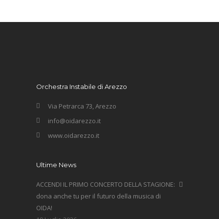
Orchestra Instabile di Arezzo
Via Petrarca 73, Arezzo
info@oidarezzo.it
www.oidarezzo.it
Ultime News
ACCENDI IL PRIMO CONCERTO DELLA STAGIONE:
dona anche tu per il futuro della musica di
OIDA!