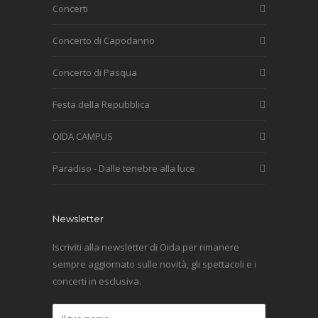
Concerti
Concerto di Capodanno
Concerto di Pasqua
Festa della Repubblica
OIDA CAMPUS
Paradiso - Dalle tenebre alla luce
Newsletter
Iscriviti alla newsletter di Oida per rimanere
sempre aggiornato sulle novità, gli spettacoli e i
concerti in esclusiva.